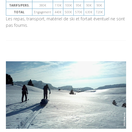
TARIFS/PERS.
380€
110€
100€
95€
90€
90€
TOTAL
Engagement
440€
500€
570€
630€
720€
Les repas, transport, matériel de ski et fortait éventuel ne sont
pas fournis.