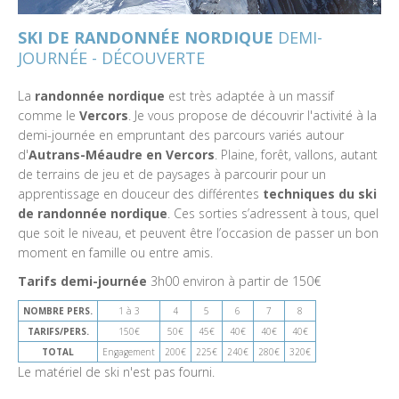
SKI DE RANDONNÉE NORDIQUE
DEMI-
JOURNÉE - DÉCOUVERTE
La
randonnée nordique
est très adaptée à un massif
comme le
Vercors
. Je vous propose de découvrir l'activité à la
demi-journée en empruntant des parcours variés autour
d'
Autrans-Méaudre en Vercors
. Plaine, forêt, vallons, autant
de terrains de jeu et de paysages à parcourir pour un
apprentissage en douceur des différentes
techniques du ski
de randonnée nordique
. Ces sorties s’adressent à tous, quel
que soit le niveau, et peuvent être l’occasion de passer un bon
moment en famille ou entre amis.
Tarifs demi-journée
3h00 environ à partir de 150€
NOMBRE PERS.
1 à 3
4
5
6
7
8
TARIFS/PERS.
150€
50€
45€
40€
40€
40€
TOTAL
Engagement
200€
225€
240€
280€
320€
Le matériel de ski n'est pas fourni.