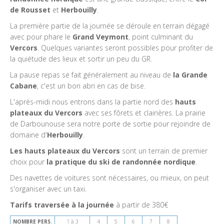
de Rousset
et
Herbouilly
.
La première partie de la journée se déroule en terrain dégagé
avec pour phare le
Grand Veymont
, point culminant du
Vercors
. Quelques variantes seront possibles pour profiter de
la quiétude des lieux et sortir un peu du GR.
La pause repas se fait généralement au niveau de
la Grande
Cabane
, c'est un bon abri en cas de bise.
L'après-midi nous entrons dans la partie nord des
hauts
plateaux du Vercors
avec ses fôrets et clairières. La prairie
de Darbounouse sera notre porte de sortie pour rejoindre de
domaine d'
Herbouilly
.
Les hauts plateaux du Vercors
sont un terrain de premier
choix pour
la pratique du ski de randonnée nordique
.
Des navettes de voitures sont nécessaires, ou mieux, on peut
s'organiser avec un taxi.
Tarifs traversée à la journée
à partir de 380€
NOMBRE PERS.
1 à 3
4
5
6
7
8