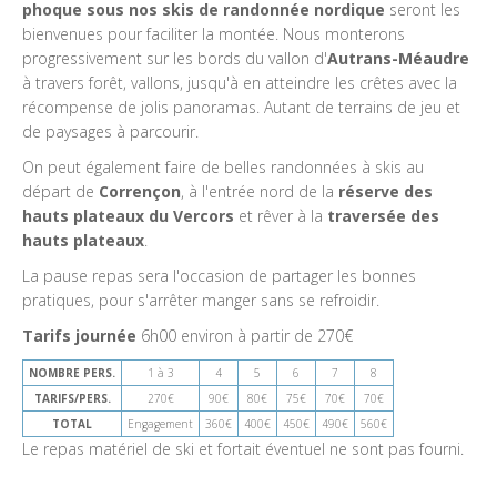
phoque sous nos skis de randonnée nordique
seront les
bienvenues pour faciliter la montée. Nous monterons
progressivement sur les bords du vallon d'
Autrans-Méaudre
à travers forêt, vallons, jusqu'à en atteindre les crêtes avec la
récompense de jolis panoramas. Autant de terrains de jeu et
de paysages à parcourir.
On peut également faire de belles randonnées à skis au
départ de
Corrençon
, à l'entrée nord de la
réserve des
hauts plateaux du Vercors
et rêver à la
traversée des
hauts plateaux
.
La pause repas sera l'occasion de partager les bonnes
pratiques, pour s'arrêter manger sans se refroidir.
Tarifs journée
6h00 environ à partir de 270€
NOMBRE PERS.
1 à 3
4
5
6
7
8
TARIFS/PERS.
270€
90€
80€
75€
70€
70€
TOTAL
Engagement
360€
400€
450€
490€
560€
Le repas matériel de ski et fortait éventuel ne sont pas fourni.